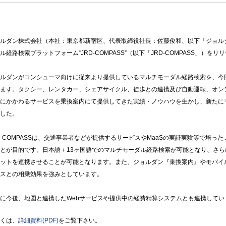
ダン株式会社（本社：東京都新宿区、代表取締役社長：佐藤俊和、以下「ジョルダン
ル経路検索プラットフォーム“JRD-COMPASS”（以下「JRD-COMPASS」）をリ
ルダンがコンシューマ向けに従来より提供しているマルチモーダル経路検索を、今
ます。タクシー、レンタカー、シェアサイクル、徒歩との連携及び自動運転、オン
にかかわるサービスを乗換案内にて提供してきた実績・ノウハウを生かし、新たに
した。
-COMPASSは、交通事業者などが提供するサービスやMaaSの実証実験等で培っ
とが目的です。日本語＋13ヶ国語でのマルチモーダル経路検索が可能となり、さ
ットを連携させることが可能となります。また、ジョルダン『乗換案内』やモバイ
スとの相乗効果を強みとしています。
に今後、地図と連携したWebサービスや提供中の経費精算システムとも連携してい
くは、
詳細資料(PDF)
をご覧下さい。