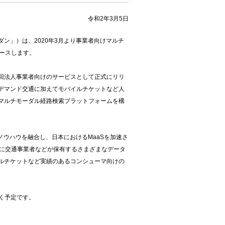
令和2年3月5日
」）は、2020年3月より事業者向けマルチ
リースします。
回法人事業者向けのサービスとして正式にリリ
デマンド交通に加えてモバイルチケットなど人
マルチモーダル経路検索プラットフォームを構
たノウハウを融合し、日本におけるMaaSを加速さ
らに交通事業者などが保有するさまざまなデータ
ルチケットなど実績のあるコンシューマ向けの
く予定です。