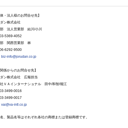
体・法人様のお問合せ先】
ダン株式会社
部 法人営業部 結川/小川
3-5369-4052
部 関西営業部 林
6-6292-9500
：
biz-info@jorudan.co.jp
関係からのお問合せ先】
ダン株式会社 広報担当
社ＶＡインターナショナル 田中/和智/堀江
3-3499-0016
3-3499-0017
：
vai@va-intl.co.jp
名、製品名等はそれぞれ各社の商標または登録商標です。