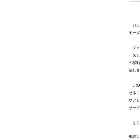
ジョル
モーダ
ジョ
ースし
の移動
築しま
JRD
せるこ
やアセ
サービ
さら
※詳し