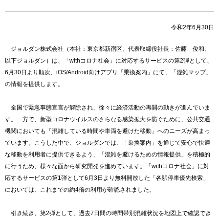
令和2年6月30日
ジョルダン株式会社（本社：東京都新宿区、代表取締役社長：佐藤 俊和、
以下ジョルダン）は、「withコロナ社会」に対応するサービスの第2弾として、
6月30日より順次、iOS/Android向けアプリ「乗換案内」にて、「混雑マップ」
の情報を提供します。
全国で緊急事態宣言が解除され、徐々に経済活動の再開の動きが進んでいま
す。一方で、新型コロナウイルスのさらなる感染拡大を防ぐために、公共交通
機関においても「混雑している時間や車両を避けた移動」へのニーズが高まっ
ています。こうした中で、ジョルダンでは、「乗換案内」を通じて安心で快適
な移動を利用者に提供できるよう、「混雑を避けるための情報提供」を積極的
に行うため、様々な面から研究開発を進めています。「withコロナ社会」に対
応するサービスの第1弾として6月3日より無料開放した「各駅停車優先検索」
においては、これまでの約4倍の利用が確認されました。
引き続き、第2弾として、過去7日間の時間帯別混雑状況を地図上で確認でき