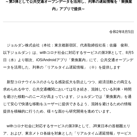
～第3弾として公共交通オープンデータを活用し、列車の遅延情報を「乗換案
内」アプリで提供～
令和2年8月5日
ジョルダン株式会社（本社：東京都新宿区、代表取締役社長：佐藤 俊和、
以下ジョルダン）は、withコロナ社会に対応するサービスの第3弾として、8月5
日（水）より順次、iOS/Androidアプリ「乗換案内」にて、公共交通オープンデ
ータを活用した、列車の「リアルタイム遅延情報」（※）を提供します
新型コロナウイルスのさらなる感染拡大を防止しつつ、経済活動との両立も
求められる中で、公共交通機関においては引き続き、混雑している列車・時間
を避けた移動へのニーズが高まっています。ジョルダンでは「乗換案内」を通
じて安心で快適な移動をユーザーに提供できるよう、混雑を避けるための情報
提供を積極的に行うため、様々な面から研究開発を進めています。
withコロナ社会に対応するサービスの第3弾として、JR東日本の首都圏エリ
ア、および、東京メトロ各線を対象とした「リアルタイム遅延情報」サービス