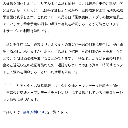
の提供を開始します。「リアルタイム遅延情報」は、現在運行中の列車が「何
分遅れ」か、もしくは「ほぼ平常運転」なのかを、経路検索および時刻表の結
果画面に表示します。これにより、利用者は「乗換案内」アプリの検索結果上
で、いまから乗車予定の列車の遅延の有無を確認することが可能となります。
本サービスの利用は無料です。
遅延発生時には、通常よりもより多くの乗客が一部の列車に集中し、密が発
生する恐れがありますが、あらかじめ遅延を把握しその列車の利用を避けるこ
とで、予期せぬ混雑を避けることができます。「時刻表」からは前後の列車も
含めた遅延状況を確認可能なため、遅延が収まりつつある列車・時間帯にシフ
トして混雑を回避する、といった活用も可能です。
（※）「リアルタイム遅延情報」は、公共交通オープンデータ協議会主催の
「東京公共交通オープンデータチャレンジ」にて提供されている列車ロケーシ
ョン情報に基づきます。
※詳しくは、
詳細資料(PDF)
をご覧下さい。