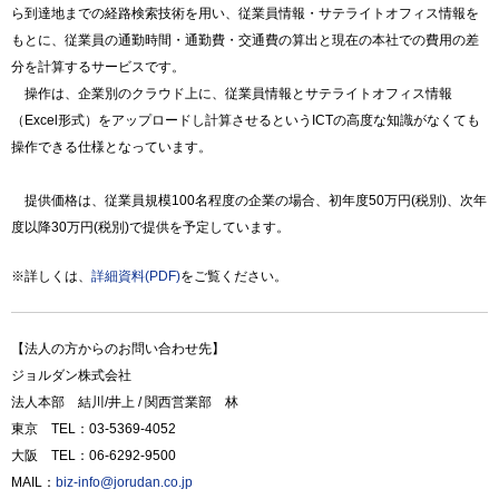
ら到達地までの経路検索技術を用い、従業員情報・サテライトオフィス情報を
もとに、従業員の通勤時間・通勤費・交通費の算出と現在の本社での費用の差
分を計算するサービスです。
操作は、企業別のクラウド上に、従業員情報とサテライトオフィス情報
（Excel形式）をアップロードし計算させるというICTの高度な知識がなくても
操作できる仕様となっています。
提供価格は、従業員規模100名程度の企業の場合、初年度50万円(税別)、次年
度以降30万円(税別)で提供を予定しています。
※詳しくは、
詳細資料(PDF)
をご覧ください。
【法人の方からのお問い合わせ先】
ジョルダン株式会社
法人本部 結川/井上 / 関西営業部 林
東京 TEL：03-5369-4052
大阪 TEL：06-6292-9500
MAIL：
biz-info@jorudan.co.jp