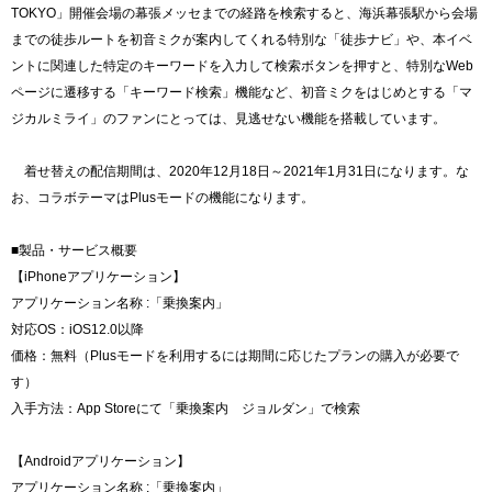
TOKYO」開催会場の幕張メッセまでの経路を検索すると、海浜幕張駅から会場
までの徒歩ルートを初音ミクが案内してくれる特別な「徒歩ナビ」や、本イベ
ントに関連した特定のキーワードを入力して検索ボタンを押すと、特別なWeb
ページに遷移する「キーワード検索」機能など、初音ミクをはじめとする「マ
ジカルミライ」のファンにとっては、見逃せない機能を搭載しています。
着せ替えの配信期間は、2020年12月18日～2021年1月31日になります。な
お、コラボテーマはPlusモードの機能になります。
■製品・サービス概要
【iPhoneアプリケーション】
アプリケーション名称 :「乗換案内」
対応OS：iOS12.0以降
価格：無料（Plusモードを利用するには期間に応じたプランの購入が必要で
す）
入手方法：App Storeにて「乗換案内 ジョルダン」で検索
【Androidアプリケーション】
アプリケーション名称 :「乗換案内」