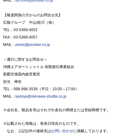
MAIL：
biz-info@jorudan.co.jp
【報道関係の方からのお問合せ先】
広報グループ 中山/前川（侑）
TEL：03-5369-4052
FAX：03-5369-4057
MAIL：
press@jorudan.co.jp
＜運行に関するお問合せ＞
沖縄エアポートシャトル 有限責任事業組合
那覇空港国内線営業所
担当 神谷
TEL：098-996-3539（平日：10:00～17:00）
MAIL：
kamiya@okinawa-shuttle.co.jp
※会社名、製品名等はそれぞれ各社の商標または登録商標です。
※記載された情報は、発表日現在のものです。
なお、上記以外の連絡先は
お問い合わせ
に掲載しております。