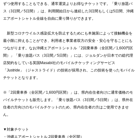
ずつ使用することもできる、通常運賃よりお得なチケットです。「乗り放題パ
ス（3日間／5日間）」は、利用開始日から連続した3日間もしくは5日間、沖縄
エアポートシャトル全線を自由に乗り降りができます。
新型コロナウイルス感染拡大を防止するためにも本施策によって接触機会を
最小限に抑えることができ、利用者と事業者双方の安全・安心を守ることにも
つながります。なお沖縄エアポートシャトル「2回乗車券（全区間／1,600円区
間）」「乗り放題パス（3日間／5日間）」には、ジョルダンが日本での総代理
店契約をしている英国Masabi社のモバイルチケッティングサービス
「Justride」（ジャストライド）の技術が採用され、この技術を使ったモバイル
チケットとなります。
※「2回乗車券（全区間／1,600円区間）」は、県内在住者向けに通常価格のモ
バイルチケットも販売します。「乗り放題パス（3日間／5日間）」は、県外在
住者の方向けのモバイルチケットのため、県内在住者の方はご使用できませ
ん。
▼対象チケット
・沖縄エアポートシャトル 2回乗車券（全区間）