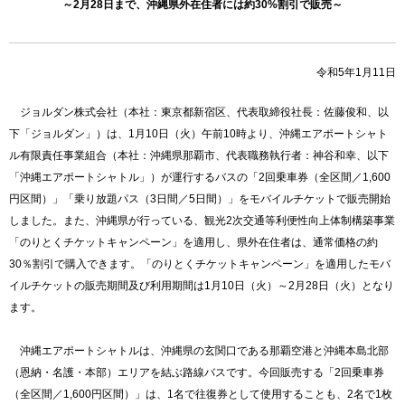
～2月28日まで、沖縄県外在住者には約30%割引で販売～
令和5年1月11日
ジョルダン株式会社（本社：東京都新宿区、代表取締役社長：佐藤俊和、以
下「ジョルダン」）は、1月10日（火）午前10時より、沖縄エアポートシャト
ル有限責任事業組合（本社：沖縄県那覇市、代表職務執行者：神谷和幸、以下
「沖縄エアポートシャトル」）が運行するバスの「2回乗車券（全区間／1,600
円区間）」「乗り放題パス（3日間／5日間）」をモバイルチケットで販売開始
しました。また、沖縄県が行っている、観光2次交通等利便性向上体制構築事業
「のりとくチケットキャンペーン」を適用し、県外在住者は、通常価格の約
30％割引で購入できます。「のりとくチケットキャンペーン」を適用したモバ
イルチケットの販売期間及び利用期間は1月10日（火）～2月28日（火）となり
ます。
沖縄エアポートシャトルは、沖縄県の玄関口である那覇空港と沖縄本島北部
（恩納・名護・本部）エリアを結ぶ路線バスです。今回販売する「2回乗車券
（全区間／1,600円区間）」は、1名で往復券として使用することも、2名で1枚