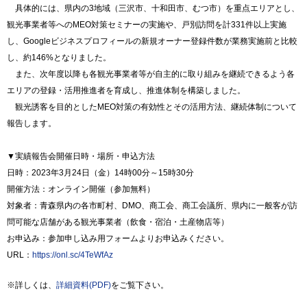
具体的には、県内の3地域（三沢市、十和田市、むつ市）を重点エリアとし、
観光事業者等へのMEO対策セミナーの実施や、戸別訪問を計331件以上実施
し、Googleビジネスプロフィールの新規オーナー登録件数が業務実施前と比較
し、約146%となりました。
また、次年度以降も各観光事業者等が自主的に取り組みを継続できるよう各
エリアの登録・活用推進者を育成し、推進体制を構築しました。
観光誘客を目的としたMEO対策の有効性とその活用方法、継続体制について
報告します。
▼実績報告会開催日時・場所・申込方法
日時：2023年3月24日（金）14時00分～15時30分
開催方法：オンライン開催（参加無料）
対象者：青森県内の各市町村、DMO、商工会、商工会議所、県内に一般客が訪
問可能な店舗がある観光事業者（飲食・宿泊・土産物店等）
お申込み：参加申し込み用フォームよりお申込みください。
URL：
https://onl.sc/4TeWfAz
※詳しくは、
詳細資料(PDF)
をご覧下さい。