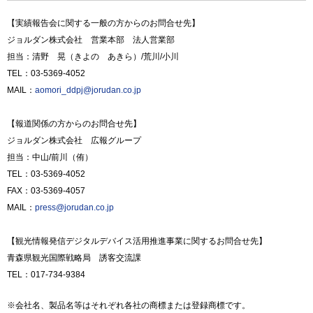
【実績報告会に関する一般の方からのお問合せ先】
ジョルダン株式会社 営業本部 法人営業部
担当：清野 晃（きよの あきら）/荒川/小川
TEL：03-5369-4052
MAIL：
aomori_ddpj@jorudan.co.jp
【報道関係の方からのお問合せ先】
ジョルダン株式会社 広報グループ
担当：中山/前川（侑）
TEL：03-5369-4052
FAX：03-5369-4057
MAIL：
press@jorudan.co.jp
【観光情報発信デジタルデバイス活用推進事業に関するお問合せ先】
青森県観光国際戦略局 誘客交流課
TEL：017-734-9384
※会社名、製品名等はそれぞれ各社の商標または登録商標です。