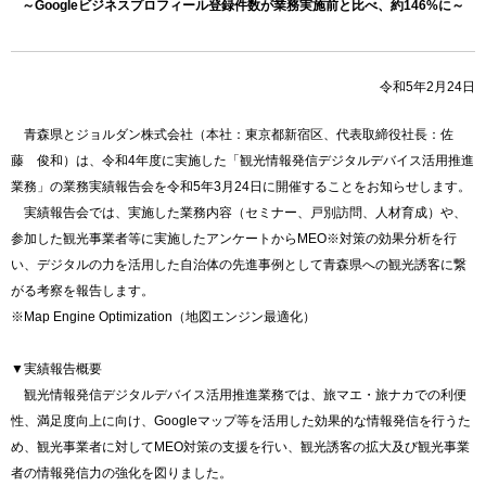
～Googleビジネスプロフィール登録件数が業務実施前と比べ、約146%に～
令和5年2月24日
青森県とジョルダン株式会社（本社：東京都新宿区、代表取締役社長：佐
藤 俊和）は、令和4年度に実施した「観光情報発信デジタルデバイス活用推進
業務」の業務実績報告会を令和5年3月24日に開催することをお知らせします。
実績報告会では、実施した業務内容（セミナー、戸別訪問、人材育成）や、
参加した観光事業者等に実施したアンケートからMEO※対策の効果分析を行
い、デジタルの力を活用した自治体の先進事例として青森県への観光誘客に繋
がる考察を報告します。
※Map Engine Optimization（地図エンジン最適化）
▼実績報告概要
観光情報発信デジタルデバイス活用推進業務では、旅マエ・旅ナカでの利便
性、満足度向上に向け、Googleマップ等を活用した効果的な情報発信を行うた
め、観光事業者に対してMEO対策の支援を行い、観光誘客の拡大及び観光事業
者の情報発信力の強化を図りました。