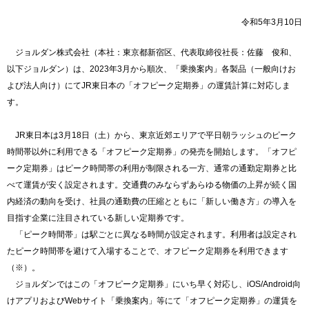
令和5年3月10日
ジョルダン株式会社（本社：東京都新宿区、代表取締役社長：佐藤 俊和、
以下ジョルダン）は、2023年3月から順次、「乗換案内」各製品（一般向けお
よび法人向け）にてJR東日本の「オフピーク定期券」の運賃計算に対応しま
す。
JR東日本は3月18日（土）から、東京近郊エリアで平日朝ラッシュのピーク
時間帯以外に利用できる「オフピーク定期券」の発売を開始します。「オフピ
ーク定期券」はピーク時間帯の利用が制限される一方、通常の通勤定期券と比
べて運賃が安く設定されます。交通費のみならずあらゆる物価の上昇が続く国
内経済の動向を受け、社員の通勤費の圧縮とともに「新しい働き方」の導入を
目指す企業に注目されている新しい定期券です。
「ピーク時間帯」は駅ごとに異なる時間が設定されます。利用者は設定され
たピーク時間帯を避けて入場することで、オフピーク定期券を利用できます
（※）。
ジョルダンではこの「オフピーク定期券」にいち早く対応し、iOS/Android向
けアプリおよびWebサイト「乗換案内」等にて「オフピーク定期券」の運賃を