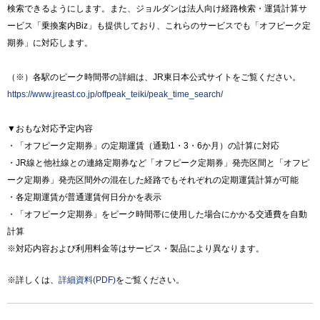
検索できるようにします。また、ジョルダンは法人向け経路検索・運賃計算サ
ービス「乗換案内Biz」も提供しており、これらのサービスでも「オフピーク定
期券」に対応します。
（※）各駅のピーク時間帯の詳細は、JR東日本公式サイトをご覧ください。
https://www.jreast.co.jp/offpeak_teiki/peak_time_search/
▼おもな対応予定内容
・「オフピーク定期券」の定期運賃（通勤1・3・6か月）の計算に対応
・JR線と他社線との連絡定期券など「オフピーク定期券」発売区間と「オフピ
ーク定期券」発売区間外の混在した経路でもそれぞれの定期運賃計算が可能
・各定期運賃が普通運賃何日分かを表示
・「オフピーク定期券」をピーク時間帯に使用した場合にかかる交通費を自動
計算
※対応内容および利用料金等はサービス・製品により異なります。
※詳しくは、
詳細資料(PDF)
をご覧ください。