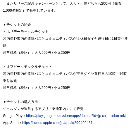
またリリース記念キャンペーンとして、大人・小児どちらも200円（先着
1,000名限定）で販売しています。
▼チケットの紹介
・ホリデーモックルチケット
河内長野市内の路線バスとコミュニティバスが土休日ダイヤ運行日に1日乗り放
題
通常価格（税込）：大人500円 / 小児250円
・オフピークモックルチケット
河内長野市内の路線バスとコミュニティバスが平日ダイヤ運行日の10時～16時
乗り放題
通常価格（税込）：大人500円 / 小児250円
▼チケットの購入方法
ジョルダンが運営するアプリ「乗換案内」にて販売
Google Play：
https://play.google.com/store/apps/details?id=jp.co.jorudan.nrkj
App Store：
https://itunes.apple.com/jp/app/id299490481