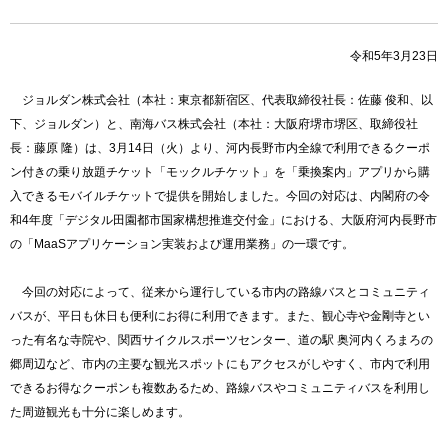
令和5年3月23日
ジョルダン株式会社（本社：東京都新宿区、代表取締役社長：佐藤 俊和、以
下、ジョルダン）と、南海バス株式会社（本社：大阪府堺市堺区、取締役社
長：藤原 隆）は、3月14日（火）より、河内長野市内全線で利用できるクーポ
ン付きの乗り放題チケット「モックルチケット」を「乗換案内」アプリから購
入できるモバイルチケットで提供を開始しました。今回の対応は、内閣府の令
和4年度「デジタル田園都市国家構想推進交付金」における、大阪府河内長野市
の「MaaSアプリケーション実装および運用業務」の一環です。
今回の対応によって、従来から運行している市内の路線バスとコミュニティ
バスが、平日も休日も便利にお得に利用できます。また、観心寺や金剛寺とい
った有名な寺院や、関西サイクルスポーツセンター、道の駅 奥河内くろまろの
郷周辺など、市内の主要な観光スポットにもアクセスがしやすく、市内で利用
できるお得なクーポンも複数あるため、路線バスやコミュニティバスを利用し
た周遊観光も十分に楽しめます。