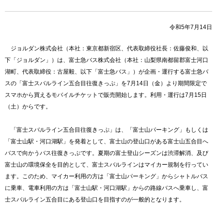
令和5年7月14日
ジョルダン株式会社（本社：東京都新宿区、代表取締役社長：佐藤俊和、以
下「ジョルダン」）は、富士急バス株式会社（本社：山梨県南都留郡富士河口
湖町、代表取締役：古屋毅、以下「富士急バス」）が企画・運行する富士急バ
スの「富士スバルライン五合目往復きっぷ」を7月14日（金）より期間限定で
スマホから買えるモバイルチケットで販売開始します。利用・運行は7月15日
（土）からです。
「富士スバルライン五合目往復きっぷ」は、「富士山パーキング」もしくは
「富士山駅・河口湖駅」を発着として、富士山の登山口がある富士山五合目へ
バスで向かうバス往復きっぷです。夏期の富士登山シーズンは渋滞解消、及び
富士山の環境保全を目的として、富士スバルラインはマイカー規制を行ってい
ます。このため、マイカー利用の方は「富士山パーキング」からシャトルバス
に乗車、電車利用の方は「富士山駅・河口湖駅」からの路線バスへ乗車し、富
士スバルライン五合目にある登山口を目指すのが一般的となります。