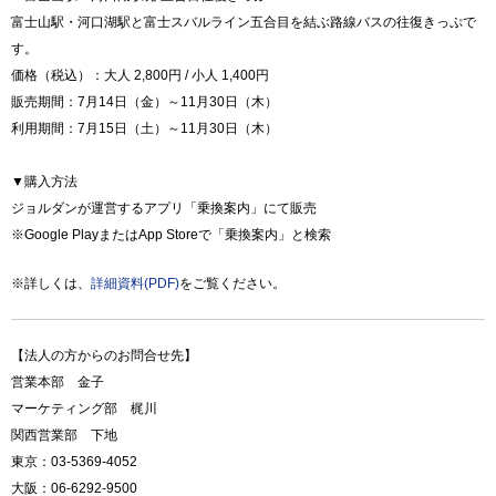
富士山駅・河口湖駅と富士スバルライン五合目を結ぶ路線バスの往復きっぷで
す。
価格（税込）：大人 2,800円 / 小人 1,400円
販売期間：7月14日（金）～11月30日（木）
利用期間：7月15日（土）～11月30日（木）
▼購入方法
ジョルダンが運営するアプリ「乗換案内」にて販売
※Google PlayまたはApp Storeで「乗換案内」と検索
※詳しくは、
詳細資料(PDF)
をご覧ください。
【法人の方からのお問合せ先】
営業本部 金子
マーケティング部 梶川
関西営業部 下地
東京：03-5369-4052
大阪：06-6292-9500