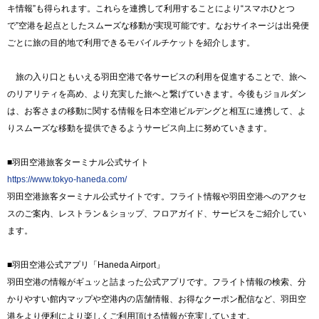
キ情報”も得られます。これらを連携して利用することにより“スマホひとつ
で”空港を起点としたスムーズな移動が実現可能です。なおサイネージは出発便
ごとに旅の目的地で利用できるモバイルチケットを紹介します。
旅の入り口ともいえる羽田空港で各サービスの利用を促進することで、旅へ
のリアリティを高め、より充実した旅へと繋げていきます。今後もジョルダン
は、お客さまの移動に関する情報を日本空港ビルデングと相互に連携して、よ
りスムーズな移動を提供できるようサービス向上に努めていきます。
■羽田空港旅客ターミナル公式サイト
https://www.tokyo-haneda.com/
羽田空港旅客ターミナル公式サイトです。フライト情報や羽田空港へのアクセ
スのご案内、レストラン＆ショップ、フロアガイド、サービスをご紹介してい
ます。
■羽田空港公式アプリ「Haneda Airport」
羽田空港の情報がギュッと詰まった公式アプリです。フライト情報の検索、分
かりやすい館内マップや空港内の店舗情報、お得なクーポン配信など、羽田空
港をより便利により楽しくご利用頂ける情報が充実しています。