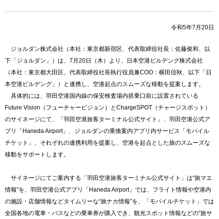
令和5年7月20日
ジョルダン株式会社（本社：東京都新宿区、代表取締役社長：佐藤俊和、以
下「ジョルダン」）は、7月20日（木）より、日本空港ビルデング株式会社
（本社：東京都大田区、代表取締役社長執行役員兼COO：横田信秋、以下「日
本空港ビルデング」）と連携し、空港起点のスムーズな移動を提案します。
具体的には、羽田空港国内線の保安検査場内搭乗口前に設置されている
Future Vision（フューチャービジョン）とChargeSPOT（チャージスポット）
のサイネージにて、「羽田空港旅客ターミナル公式サイト」、羽田空港公式ア
プリ「Haneda Airport」、ジョルダンの乗換案内アプリ内サービス「モバイル
チケット」、それぞれの連携利用を提案し、空港を起点とした旅のスムーズな
移動をサポートします。
サイネージにてご案内する「羽田空港旅客ターミナル公式サイト」は“旅マエ
情報”を、羽田空港公式アプリ「Haneda Airport」では、フライト情報や空港内
の施設・店舗情報などタイムリーな“旅ナカ情報”を、「モバイルチケット」では
全国各地の電車・バスなどの乗車券が購入でき、観光スポット情報などの“旅サ