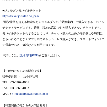
■ジョルダンモバイルチケット
https://ticket.jorudan.co.jp/ja/
月間2億回を超える検索があるジョルダンの「乗換案内」で購入できるモバイル
チケットサービスです。通常、現地の窓口でしか購入できないチケットでも、
モバイルチケット化することにより、チケット購入のための場所探しや時間に
とらわれることなくアプリ内でキャッシュレス購入ができ、スマートフォン1つ
で電車やバス、施設などを利用できます。
※詳しくは、
詳細資料(PDF)
をご覧ください。
【一般の方からのお問合せ先】
販売促進部 中山/中野/大菅
TEL：03-5369-4051
FAX：03-5369-4057
MAIL：
h-nakayama@jorudan.co.jp
【報道関係の方からのお問合せ先】