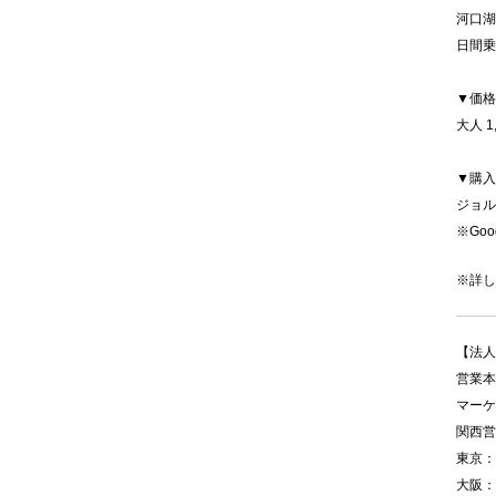
河口湖
日間乗
▼価格
大人 1
▼購入
ジョル
※Goo
※詳し
【法人
営業本
マーケ
関西営
東京：0
大阪：0