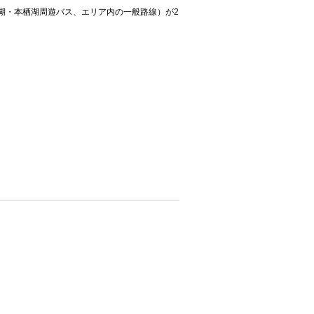
湖・本栖湖周遊バス、エリア内の一般路線）が2