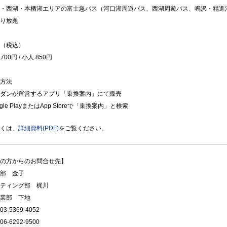
・西湖・本栖湖エリアの富士急バス（河口湖周遊バス、西湖周遊バス、鳴沢・精進
り放題
（税込）
,700円 / 小人 850円
方法
ダンが運営するアプリ「乗換案内」にて販売
gle PlayまたはApp Storeで「乗換案内」と検索
くは、
詳細資料(PDF)
をご覧ください。
の方からのお問合せ先】
部 金子
ティング部 梶川
業部 下地
3-5369-4052
6-6292-9500