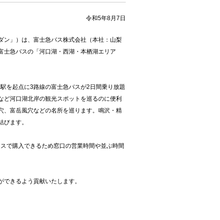
令和5年8月7日
ダン」）は、富士急バス株式会社（本社：山梨
富士急バスの「河口湖・西湖・本栖湖エリア
湖駅を起点に3路線の富士急バスが2日間乗り放題
など河口湖北岸の観光スポットを巡るのに便利
穴、富岳風穴などの名所を巡ります。鳴沢・精
結びます。
レスで購入できるため窓口の営業時間や並ぶ時間
ができるよう貢献いたします。