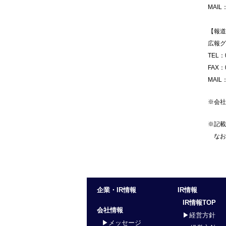
MAIL
【報道
広報グ
TEL：0
FAX：0
MAIL
※会社
※記載
なお
企業・IR情報
IR情報
IR情報TOP
会社情報
▶経営方針
▶メッセージ