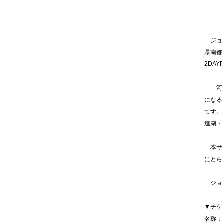
ジョ
県南都
2DA
「河口
になる
です。
進湖・
本サー
にとら
ジョ
▼チケ
名称：