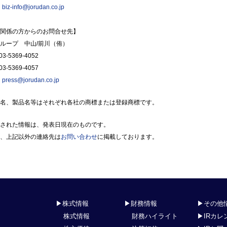
：
biz-info@jorudan.co.jp
関係の方からのお問合せ先】
ループ 中山/前川（侑）
3-5369-4052
3-5369-4057
：
press@jorudan.co.jp
名、製品名等はそれぞれ各社の商標または登録商標です。
された情報は、発表日現在のものです。
、上記以外の連絡先は
お問い合わせ
に掲載しております。
▶株式情報
▶財務情報
▶その他
株式情報
財務ハイライト
▶IRカレ