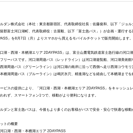
ルダン株式会社（本社：東京都新宿区、代表取締役社長：佐藤俊和、以下「ジョル
留郡富士河口湖町、代表取締役：古屋毅、以下「富士急バス」）が企画・運行する
YPASS」を8月7日（月）よりスマホから買えるモバイルチケットで販売開始します。
湖・西湖・本栖湖エリア 2DAYPASS」は、富士山麓電気鉄道富士急行線の河口
フリーパスです。河口湖周遊バス（レッドライン）は河口湖遊覧船、河口湖美術館
西湖周遊バス（グリーンライン）は河口湖の南岸に沿って西側へ走り西湖コウモリ
本栖湖周遊バス（ブルーライン）は鳴沢氷穴、精進湖などを経由して本栖湖までを
ビスの提供により、「河口湖・西湖・本栖湖エリア 2DAYPASS」をキャッシュ
われず、スマートフォン1つで、移動がより便利になります。
ルダンと富士急バスは、今後もより多くのお客様がバスで安全・安心で快適な移動
ットの概要
河口湖・西湖・本栖湖エリア 2DAYPASS