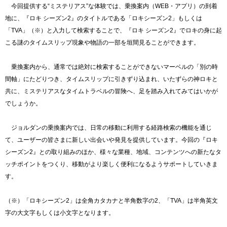
今回提供する“ミステリアス”な体験では、乗換案内（WEB・アプリ）の到着
地に、『ロキ シーズン2』のタイトルである「ロキシーズン2」もしくは
「TVA」（※）と入力して検索することで、『ロキ シーズン2』でロキの身に起
こる謎のタイムスリップ現象や物語の一部を垣間見ることができます。
乗換案内から、通常では絶対に検索することができないマーベルの「別の時
間軸」にたどりつき、タイムスリップに引きずり込まれ、いたずらの神ロキと
共に、ミステリアスなタイムトラベルの冒険へ、足を踏み入れてみてはいかが
でしょうか。
ジョルダンの乗換案内では、日常の移動に利用する経路検索の機能を通じ
て、ユーザーの皆さまに新しい出会いや発見を提供しています。今回の『ロキ
シーズン2』との取り組みのほか、様々な業種、地域、コンテンツへの新たなタ
ッチポイントをつくり、移動がより楽しく便利になるようサポートしていきま
す。
（※）「ロキシーズン2」は全角カタカナと半角数字の2、「TVA」は半角英文
字の大文字もしくは小文字となります。