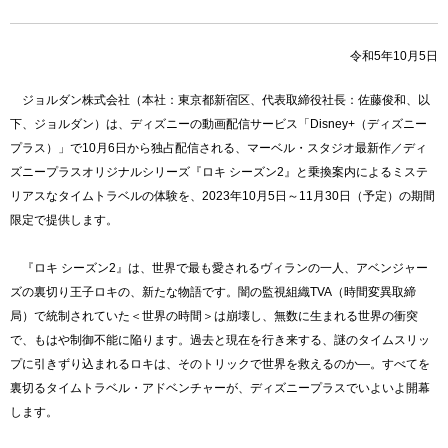
令和5年10月5日
ジョルダン株式会社（本社：東京都新宿区、代表取締役社長：佐藤俊和、以
下、ジョルダン）は、ディズニーの動画配信サービス「Disney+（ディズニー
プラス）」で10月6日から独占配信される、マーベル・スタジオ最新作／ディ
ズニープラスオリジナルシリーズ『ロキ シーズン2』と乗換案内によるミステ
リアスなタイムトラベルの体験を、2023年10月5日～11月30日（予定）の期間
限定で提供します。
『ロキ シーズン2』は、世界で最も愛されるヴィランの一人、アベンジャー
ズの裏切り王子ロキの、新たな物語です。闇の監視組織TVA（時間変異取締
局）で統制されていた＜世界の時間＞は崩壊し、無数に生まれる世界の衝突
で、もはや制御不能に陥ります。過去と現在を行き来する、謎のタイムスリッ
プに引きずり込まれるロキは、そのトリックで世界を救えるのか―。すべてを
裏切るタイムトラベル・アドベンチャーが、ディズニープラスでいよいよ開幕
します。