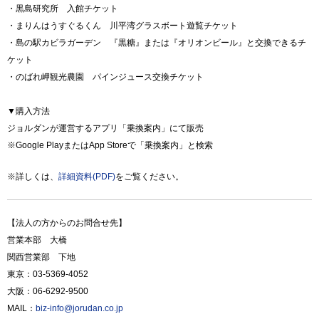
・黒島研究所 入館チケット
・まりんはうすぐるくん 川平湾グラスボート遊覧チケット
・島の駅カビラガーデン 『黒糖』または『オリオンビール』と交換できるチ
ケット
・のばれ岬観光農園 パインジュース交換チケット
▼購入方法
ジョルダンが運営するアプリ「乗換案内」にて販売
※Google PlayまたはApp Storeで「乗換案内」と検索
※詳しくは、
詳細資料(PDF)
をご覧ください。
【法人の方からのお問合せ先】
営業本部 大橋
関西営業部 下地
東京：03-5369-4052
大阪：06-6292-9500
MAIL：
biz-info@jorudan.co.jp