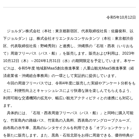
令和5年10月12日
ジョルダン株式会社（本社：東京都新宿区、代表取締役社長：佐藤俊和、以
下ジョルダン）は、株式会社オリエンタルコンサルタンツ（本社：東京都渋谷
区、代表取締役社長：野崎秀則）と連携し、沖縄県の「石垣・西表（いりおも
て）周遊フリーパス（バス・船）」を販売します。販売および利用は、2023年
10月12日（木）～2024年1月31日（水）の期間限定を予定しています。本サー
ビスは、令和5年度 地域新MaaS創出推進事業：八重山観光MaaS推進事業（経
済産業省・沖縄総合事務局）の一環として実証的に提供しています。
今回の周遊フリーパスでは、令和4年度に販売した実績やアンケート分析をも
とに、利便性向上とキャッシュレスにより快適な旅を楽しんでもらえるよう、
利用可能な交通機関の拡充や、幅広い観光アクティビティとの連携にも対応し
ます。
具体的には、「石垣・西表周遊フリーパス（バス・船）」と同時に購入可能
な、竹富島内の路線バス、竹富島の入島料、西表島のマングローブクルーズ、
由布島の水牛車、黒島のレンタサイクルを利用できる「オプションチケット」
を新たに販売します。また、黒島・石垣北部をお得に周遊できる、優待特典が