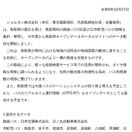
令和5年10月27日
ジョルダン株式会社（本社：東京都新宿区、代表取締役社長：佐藤俊和）
は、鳥取県の委託を受け、鳥取県内の路線バス2社及び12市町営バスの情報を
集約・整理し、今年度から鳥取県オープンデータポータルサイトへのデータ配
信を開始しました。
これは、鳥取県が県内における地域の活性化や地域課題の解決に資すること
を目的に、オープンデータのより一層の推進を目指すものです。
この取組により、様々な経路検索サービス等での活用が期待され、ダイヤ情
報を簡単に調べられるようになり、住民や観光客の利便性を高め、バス利用者
数の増加に繋げていきます。
また、鳥取県では今後バスロケーションシステムの切り替え導入を予定して
おり、バスのリアルタイム運行情報（GTFS-RT）もオープンデータとしても提
供する予定です。
1.提供するデータ
路線バス：日本交通株式会社、日ノ丸自動車株式会社
市町営バス：鳥取市、米子市、境港市、岩美町、若桜町、八頭町、琴浦町、日