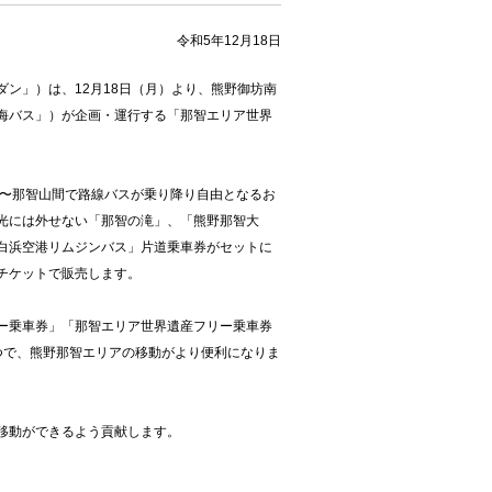
令和5年12月18日
ン」）は、12月18日（月）より、熊野御坊南
海バス」）が企画・運行する「那智エリア世界
〜那智山間で路線バスが乗り降り自由となるお
光には外せない「那智の滝」、「熊野那智大
白浜空港リムジンバス」片道乗車券がセットに
チケットで販売します。
ー乗車券」「那智エリア世界遺産フリー乗車券
つで、熊野那智エリアの移動がより便利になりま
移動ができるよう貢献します。