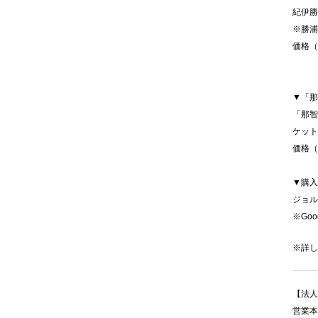
紀伊勝
※勝浦
価格（税
▼「那
「那智
ケット
価格（税
▼購入
ジョル
※Goo
※詳し
【法人
営業本