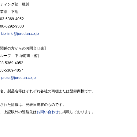
ティング部 梶川
業部 下地
3-5369-4052
6-6292-9500
：
biz-info@jorudan.co.jp
関係の方からのお問合せ先】
ループ 中山/前川（侑）
3-5369-4052
3-5369-4057
：
press@jorudan.co.jp
名、製品名等はそれぞれ各社の商標または登録商標です。
された情報は、発表日現在のものです。
、上記以外の連絡先は
お問い合わせ
に掲載しております。