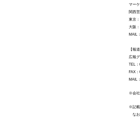
マーケ
関西営
東京：0
大阪：0
MAIL
【報道
広報グ
TEL：0
FAX：0
MAIL
※会社
※記載
なお