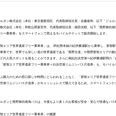
ダン株式会社（本社：東京都新宿区、代表取締役社長：佐藤俊和、以下「ジョルダ
株式会社（本社：和歌山県新宮市、代表取締役社長：植田光昭、以下「熊野御坊南
リー乗車券」をスマートフォンで買えるモバイルチケットで販売開始します。
智エリア世界遺産フリー乗車券」は、JR紀勢本線の紀伊勝浦駅から乗車し、那智駅
車券です。世界でも珍しい道の世界遺産である「熊野古道」や熊野那智エリアの観
どの人気スポットを巡ることができます。さらに南紀白浜空港〜紀伊勝浦駅間の「
「那智エリア世界遺産フリー乗車券＋白浜空港リムジンバス片道券」も、モバイル
ぷ購入のための窓口探しや時間にとらわれることなく、「那智エリア世界遺産フリ
空港リムジンバス片道券」がキャッシュレスで購入できるため、スマートフォン1
ルダンと熊野御坊南海バスは、今後もより多くのお客様が安全・安心で快適なバス
智エリア世界遺産フリー乗車券」の概要