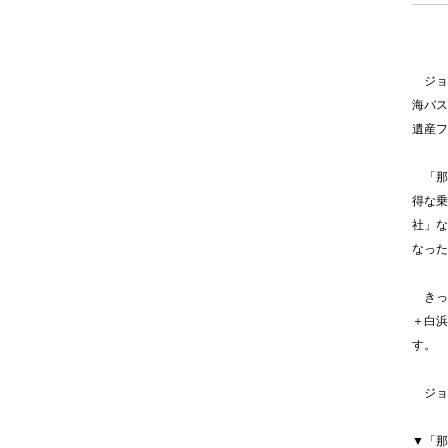
ジョル
海バス
遺産フ
「那
得な乗
社」な
なった
きっ
＋白浜
す。
ジョ
▼「那