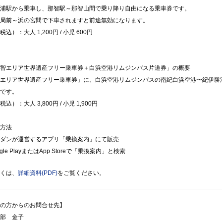
浦駅から乗車し、那智駅～那智山間で乗り降り自由になる乗車券です。
局前～浜の宮間で下車されますと前途無効になります。
込）：大人 1,200円 / 小児 600円
智エリア世界遺産フリー乗車券＋白浜空港リムジンバス片道券」の概要
エリア世界遺産フリー乗車券」に、白浜空港リムジンバスの南紀白浜空港〜紀伊勝
です。
込）：大人 3,800円 / 小児 1,900円
方法
ダンが運営するアプリ「乗換案内」にて販売
gle PlayまたはApp Storeで「乗換案内」と検索
くは、
詳細資料(PDF)
をご覧ください。
の方からのお問合せ先】
部 金子