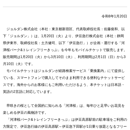
令和8年1月20日
ジョルダン株式会社（本社：東京都新宿区、代表取締役社長：佐藤俊和、以
下「ジョルダン」）は、1月20日（火）より、伊豆急行株式会社（本社：静岡
県伊東市、取締役社長：土方健司、以下「伊豆急行」）が企画・運行する「河
津桜パーク&トレインフリーきっぷ」を今年もモバイルチケットで販売します。
販売期間は1月20日（火）から3月10日（火）、利用期間は2月1日（日）から3
月10日（火）です。
モバイルチケットはジョルダンが経路検索サービス「乗換案内」にて提供し
ている、スマートフォンで購入してそのまま利用できる便利なチケットサービ
スです。海外からのお客様にもご利用いただけるよう、本チケットは日本語・
英語の2言語に対応しています。
早咲きの桜として全国的に知られる「河津桜」は、毎年ひと足早いお花見を
楽しめる伊豆の風物詩です。
「河津桜パーク&トレインフリーきっぷ」は伊豆高原駅前の駐車場をご利用の
方限定で、伊豆急行線の伊豆高原駅～伊豆急下田駅が1日乗り放題となるフリー