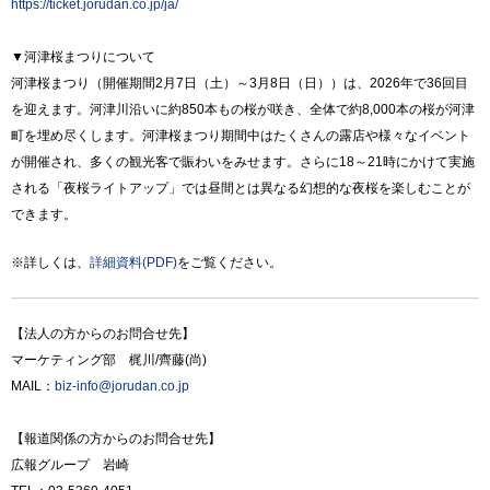
https://ticket.jorudan.co.jp/ja/
▼河津桜まつりについて
河津桜まつり（開催期間2月7日（土）～3月8日（日））は、2026年で36回目
を迎えます。河津川沿いに約850本もの桜が咲き、全体で約8,000本の桜が河津
町を埋め尽くします。河津桜まつり期間中はたくさんの露店や様々なイベント
が開催され、多くの観光客で賑わいをみせます。さらに18～21時にかけて実施
される「夜桜ライトアップ」では昼間とは異なる幻想的な夜桜を楽しむことが
できます。
※詳しくは、
詳細資料(PDF)
をご覧ください。
【法人の方からのお問合せ先】
マーケティング部 梶川/齊藤(尚)
MAIL：
biz-info@jorudan.co.jp
【報道関係の方からのお問合せ先】
広報グループ 岩崎