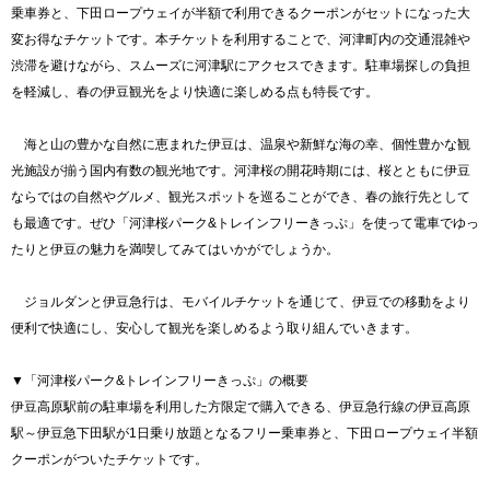
乗車券と、下田ロープウェイが半額で利用できるクーポンがセットになった大
変お得なチケットです。本チケットを利用することで、河津町内の交通混雑や
渋滞を避けながら、スムーズに河津駅にアクセスできます。駐車場探しの負担
を軽減し、春の伊豆観光をより快適に楽しめる点も特長です。
海と山の豊かな自然に恵まれた伊豆は、温泉や新鮮な海の幸、個性豊かな観
光施設が揃う国内有数の観光地です。河津桜の開花時期には、桜とともに伊豆
ならではの自然やグルメ、観光スポットを巡ることができ、春の旅行先として
も最適です。ぜひ「河津桜パーク&トレインフリーきっぷ」を使って電車でゆっ
たりと伊豆の魅力を満喫してみてはいかがでしょうか。
ジョルダンと伊豆急行は、モバイルチケットを通じて、伊豆での移動をより
便利で快適にし、安心して観光を楽しめるよう取り組んでいきます。
▼「河津桜パーク&トレインフリーきっぷ」の概要
伊豆高原駅前の駐車場を利用した方限定で購入できる、伊豆急行線の伊豆高原
駅～伊豆急下田駅が1日乗り放題となるフリー乗車券と、下田ロープウェイ半額
クーポンがついたチケットです。