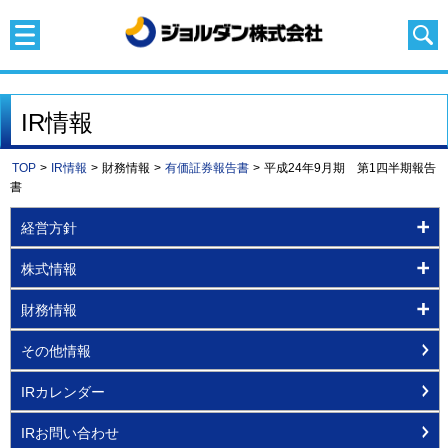
IR情報
TOP
>
IR情報
>
財務情報
>
有価証券報告書
>
平成24年9月期 第1四半期報告
書
経営方針
株式情報
財務情報
その他情報
IRカレンダー
IRお問い合わせ