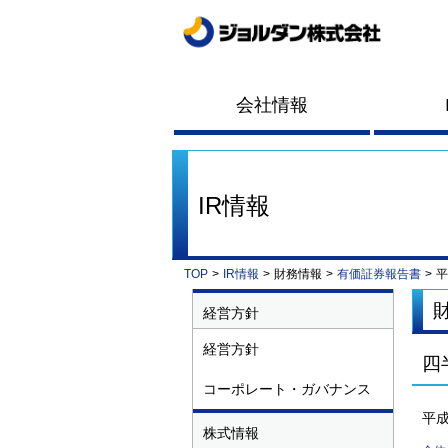
会社情報
IR情報
TOP
>
IR情報
>
財務情報
>
有価証券報告書
>
平
経営方針
経営方針
四
コーポレート・ガバナンス
平成
株式情報