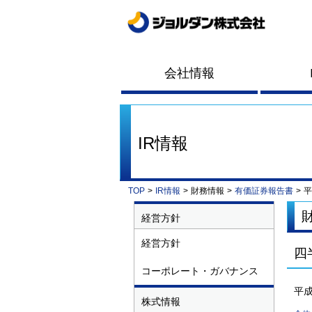
会社情報
IR情報
TOP
>
IR情報
>
財務情報
>
有価証券報告書
>
平
経営方針
経営方針
四
コーポレート・ガバナンス
平成
株式情報