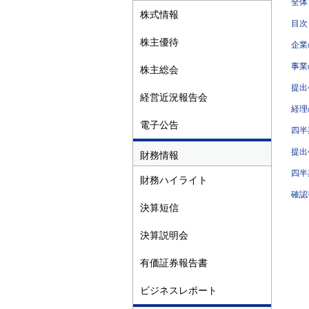
全体
株式情報
目次
株主優待
企業
事業
株主総会
提出
経営近況報告会
経理
電子公告
四半
提出
財務情報
四半
財務ハイライト
確認
決算短信
決算説明会
有価証券報告書
ビジネスレポート