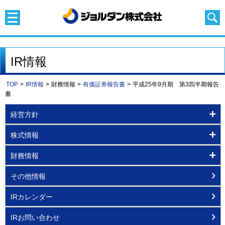
IR情報
TOP
>
IR情報
>
財務情報
>
有価証券報告書
>
平成25年9月期 第3四半期報告
書
経営方針
株式情報
財務情報
その他情報
IRカレンダー
IRお問い合わせ