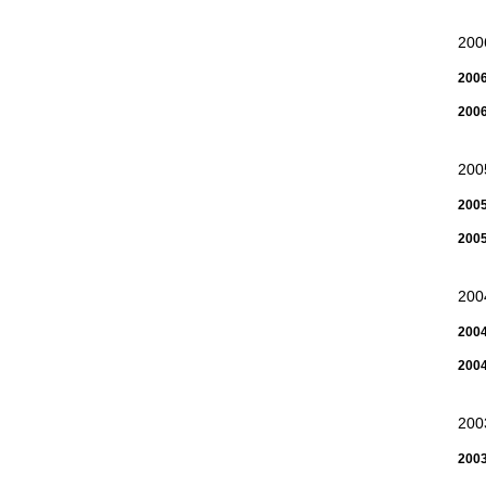
20
2006
2006
20
2005
2005
20
2004
2004
20
2003