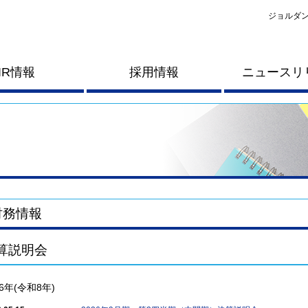
ジョルダン
IR情報
採用情報
ニュースリ
財務情報
算説明会
26年(令和8年)