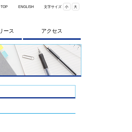
TOP
ENGLISH
文字サイズ
小
大
リース
アクセス