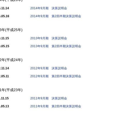
.11.14
2014年9月期 決算説明会
.05.16
2014年9月期 第2四半期決算説明会
13年(平成25年)
.11.15
2013年9月期 決算説明会
.05.15
2013年9月期 第2四半期決算説明会
12年(平成24年)
.11.14
2012年9月期 決算説明会
.05.11
2012年9月期 第2四半期決算説明会
11年(平成23年)
.11.15
2011年9月期 決算説明会
.05.13
2011年9月期 第2四半期決算説明会