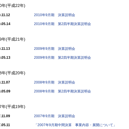
10年(平成22年)
.11.12
2010年9月期 決算説明会
.05.14
2010年9月期 第2四半期決算説明会
09年(平成21年)
.11.13
2009年9月期 決算説明会
.05.13
2009年9月期 第2四半期決算説明会
08年(平成20年)
.11.07
2008年9月期 決算説明会
.05.09
2008年9月期 第2四半期決算説明会
07年(平成19年)
.11.09
2007年9月期 決算説明会
.05.11
「2007年9月期中間決算 事業内容・展開について」