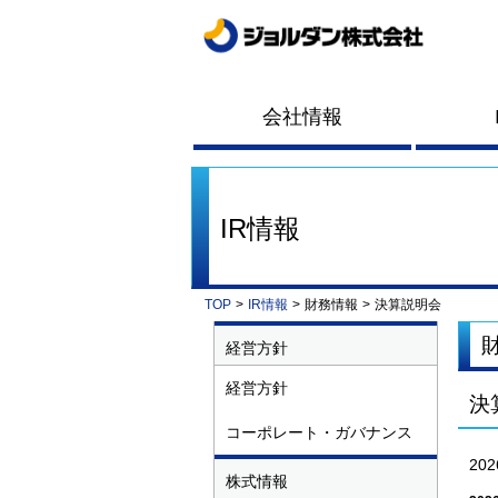
会社情報
IR情報
TOP
>
IR情報
>
財務情報
>
決算説明会
経営方針
経営方針
決
コーポレート・ガバナンス
20
株式情報