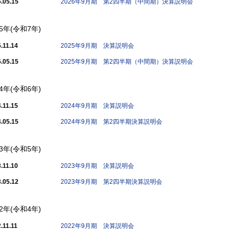
.05.15
2026年9月期 第2四半期（中間期）決算説明会
25年(令和7年)
.11.14
2025年9月期 決算説明会
.05.15
2025年9月期 第2四半期（中間期）決算説明会
24年(令和6年)
.11.15
2024年9月期 決算説明会
.05.15
2024年9月期 第2四半期決算説明会
23年(令和5年)
.11.10
2023年9月期 決算説明会
.05.12
2023年9月期 第2四半期決算説明会
22年(令和4年)
.11.11
2022年9月期 決算説明会